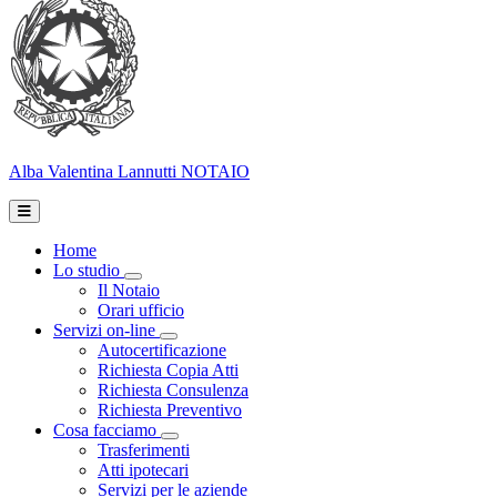
Alba Valentina Lannutti
NOTAIO
Home
Lo studio
Toggle Dropdown
Il Notaio
Orari ufficio
Servizi on-line
Toggle Dropdown
Autocertificazione
Richiesta Copia Atti
Richiesta Consulenza
Richiesta Preventivo
Cosa facciamo
Toggle Dropdown
Trasferimenti
Atti ipotecari
Servizi per le aziende