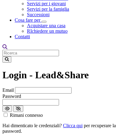
Servizi per i giovani
Servizi per la famiglia
Successioni
Cosa fare per
Toggle Dropdown
Acquistare una casa
RIchiedere un mutuo
Contatti
Login - Lead&Share
Loading...
Email
Password
Rimani connesso
Hai dimenticato le credenziali?
Clicca qui
per recuperare la
password.