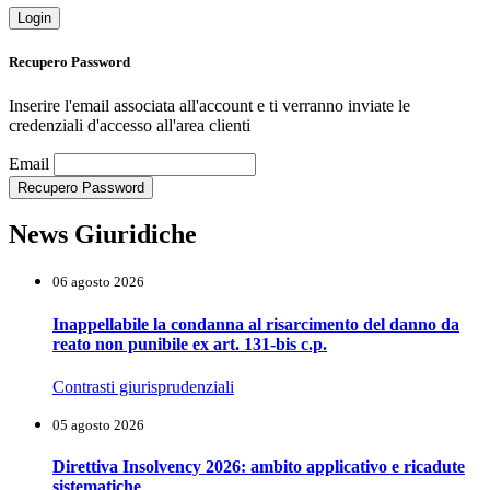
Login
Recupero Password
Inserire l'email associata all'account e ti verranno inviate le
credenziali d'accesso all'area clienti
Loading...
Email
Recupero Password
News Giuridiche
06 agosto 2026
Inappellabile la condanna al risarcimento del danno da
reato non punibile ex art. 131-bis c.p.
Contrasti giurisprudenziali
05 agosto 2026
Direttiva Insolvency 2026: ambito applicativo e ricadute
sistematiche