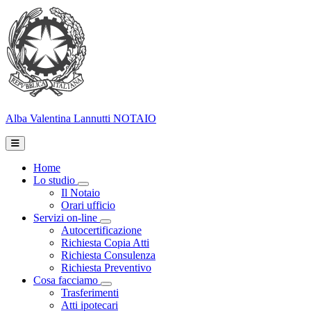
Alba Valentina Lannutti
NOTAIO
Home
Lo studio
Toggle Dropdown
Il Notaio
Orari ufficio
Servizi on-line
Toggle Dropdown
Autocertificazione
Richiesta Copia Atti
Richiesta Consulenza
Richiesta Preventivo
Cosa facciamo
Toggle Dropdown
Trasferimenti
Atti ipotecari