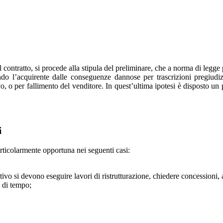
l contratto, si procede alla stipula del preliminare, che a norma di legge
ndo l’acquirente dalle conseguenze dannose per trascrizioni pregiudizi
vo, o per fallimento del venditore. In quest’ultima ipotesi è disposto un p
i
rticolarmente opportuna nei seguenti casi:
itivo si devono eseguire lavori di ristrutturazione, chiedere concessioni,
o di tempo;