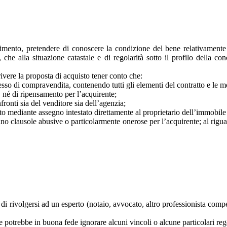
imento, pretendere di conoscere la condizione del bene relativamente s
he alla situazione catastale e di regolarità sotto il profilo della co
rivere la proposta di acquisto tener conto che:
so di compravendita, contenendo tutti gli elementi del contratto e le 
a, né di ripensamento per l’acquirente;
ronti sia del venditore sia dell’agenzia;
o mediante assegno intestato direttamente al proprietario dell’immobile 
iano clausole abusive o particolarmente onerose per l’acquirente; al rigu
lia di rivolgersi ad un esperto (notaio, avvocato, altro professionista c
le potrebbe in buona fede ignorare alcuni vincoli o alcune particolari re