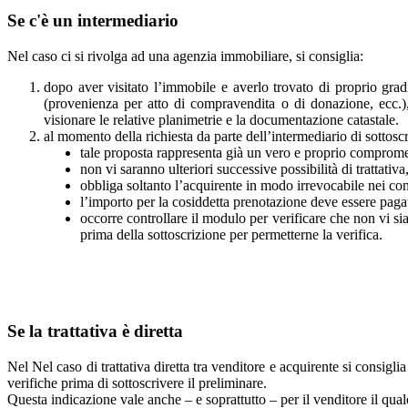
Se c'è un intermediario
Nel caso ci si rivolga ad una agenzia immobiliare, si consiglia:
dopo aver visitato l’immobile e averlo trovato di proprio grad
(provenienza per atto di compravendita o di donazione, ecc.), c
visionare le relative planimetrie e la documentazione catastale.
al momento della richiesta da parte dell’intermediario di sottosc
tale proposta rappresenta già un vero e proprio compromes
non vi saranno ulteriori successive possibilità di trattativ
obbliga soltanto l’acquirente in modo irrevocabile nei conf
l’importo per la cosiddetta prenotazione deve essere pagat
occorre controllare il modulo per verificare che non vi s
prima della sottoscrizione per permetterne la verifica.
Se la trattativa è diretta
Nel Nel caso di trattativa diretta tra venditore e acquirente si consig
verifiche prima di sottoscrivere il preliminare.
Questa indicazione vale anche – e soprattutto – per il venditore il qua