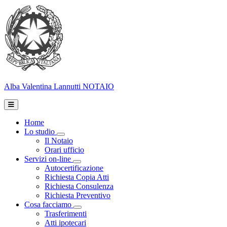
Alba Valentina Lannutti
NOTAIO
Home
Lo studio
Toggle Dropdown
Il Notaio
Orari ufficio
Servizi on-line
Toggle Dropdown
Autocertificazione
Richiesta Copia Atti
Richiesta Consulenza
Richiesta Preventivo
Cosa facciamo
Toggle Dropdown
Trasferimenti
Atti ipotecari