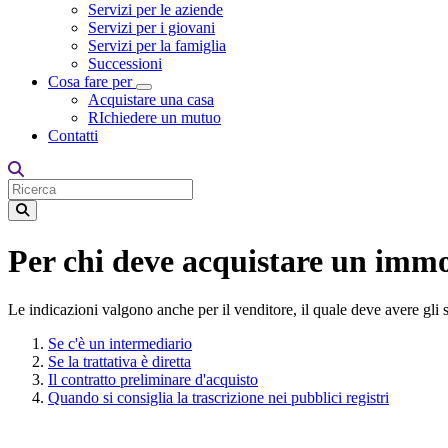
Servizi per le aziende
Servizi per i giovani
Servizi per la famiglia
Successioni
Cosa fare per
Toggle Dropdown
Acquistare una casa
RIchiedere un mutuo
Contatti
Per chi deve acquistare un immo
Le indicazioni valgono anche per il venditore, il quale deve avere gli s
Se c'è un intermediario
Se la trattativa è diretta
Il contratto preliminare d'acquisto
Quando si consiglia la trascrizione nei pubblici registri