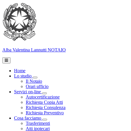
Alba Valentina Lannutti
NOTAIO
Home
Lo studio
Toggle Dropdown
Il Notaio
Orari ufficio
Servizi on-line
Toggle Dropdown
Autocertificazione
Richiesta Copia Atti
Richiesta Consulenza
Richiesta Preventivo
Cosa facciamo
Toggle Dropdown
Trasferimenti
Atti ipotecari